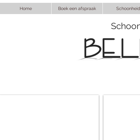
Home
Boek een afspraak
Schoonhei
Schoon
BodySculptor
BodySculptor
REVEAL
REVEALIGHT